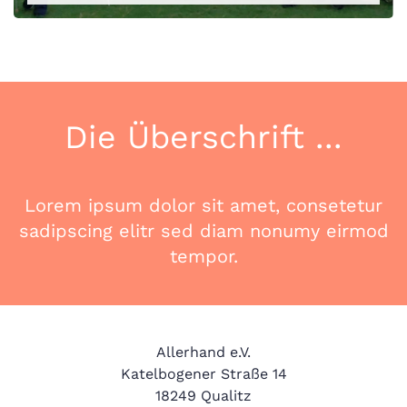
Die Überschrift ...
Lorem ipsum dolor sit amet, consetetur
sadipscing elitr sed diam nonumy eirmod
tempor.
​Allerhand e.V.
Katelbogener Straße 14
18249 Qualitz