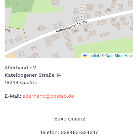
Leaflet
|
©
OpenStreetMap
​Allerhand e.V.
Katelbogener Straße 14
18249 Qualitz
E-Mail:
allerhand@posteo.de
​Allerhand e.V.
Katelbogener Straße 14
18249 Qualitz
Telefon: 038462-334247