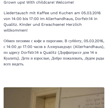
Grown ups! With childcare! Welcome!
Liedertausch mit Kaffee und Kuchen am 05.03.2016
von 14:00 bis 17:00 im Allerhandhaus, Dorfstr.14 in
Qualitz. Kinder und Erwachsene! Herzlich
willkommen!
Обмен песнями с кофе и пирогами. В субботу, 05.03.2016,
с 14:00 до 17:00 часов в Аллерхандхаус (Allerhandhaus),
по адресу Dorfstr.14 в Qualitz (Дорфштрассе дом 14 в
Куалитц). Дети и взрослые, Добро пожаловать, ,будем рады
всех видеть.