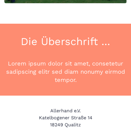
Die Überschrift ...
Lorem ipsum dolor sit amet, consetetur
sadipscing elitr sed diam nonumy eirmod
tempor.
​Allerhand e.V.
Katelbogener Straße 14
18249 Qualitz