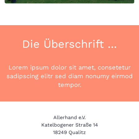
Die Überschrift ...
Lorem ipsum dolor sit amet, consetetur
sadipscing elitr sed diam nonumy eirmod
tempor.
​Allerhand e.V.
Katelbogener Straße 14
18249 Qualitz