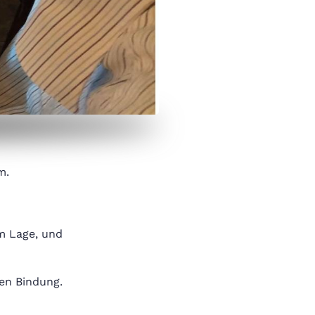
m.
m Lage, und
hen Bindung.